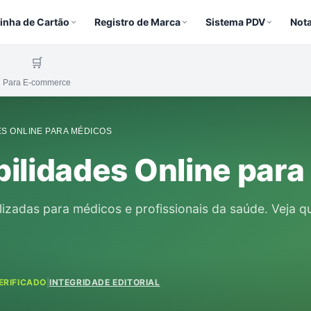
inha de Cartão
Registro de Marca
Sistema PDV
Nota
🛒
Para E-commerce
S ONLINE PARA MÉDICOS
ilidades Online par
lizadas para médicos e profissionais da saúde. Veja q
ERIFICADO
|
INTEGRIDADE EDITORIAL