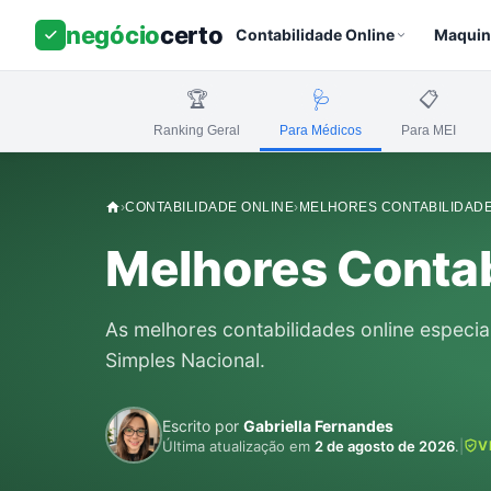
negócio
certo
Contabilidade Online
Maquin
🏆
🩺
📋
Ranking Geral
Para Médicos
Para MEI
›
CONTABILIDADE ONLINE
›
MELHORES CONTABILIDADE
Melhores Contab
As melhores contabilidades online especia
Simples Nacional.
Escrito por
Gabriella Fernandes
Última atualização em
2 de agosto de 2026
.
|
V