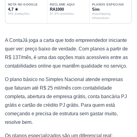
NOTA NO GOOGLE
RECLAME AQUI
PLANOS ESPECIAIS
4,7 ★
RA1000
Sim
565 avaliações
97,4% resolvidas
dropshipping,
infoprodutor
A ContaJá joga a carta que todo empreendedor iniciante
quer ver: preço baixo de verdade. Com planos a partir de
R$ 137/mês, é uma das opções mais acessíveis entre as
contabilidades online que mantêm qualidade no serviço.
O plano básico no Simples Nacional atende empresas
que faturam até R$ 25 mil/mês com contabilidade
completa, abertura de empresa grátis, conta bancária PJ
grátis e cartão de crédito PJ grátis. Para quem está
começando e precisa de estrutura sem gastar muito,
resolve bem.
Os planos especializados são um diferencial real: