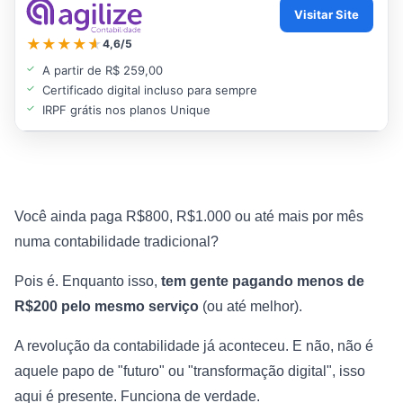
Visitar Site
★
★
★
★
★
★
4,6/5
A partir de R$ 259,00
Certificado digital incluso para sempre
IRPF grátis nos planos Unique
Você ainda paga R$800, R$1.000 ou até mais por mês
numa contabilidade tradicional?
Pois é. Enquanto isso,
tem gente pagando menos de
R$200 pelo mesmo serviço
(ou até melhor).
A revolução da contabilidade já aconteceu. E não, não é
aquele papo de "futuro" ou "transformação digital", isso
aqui é presente. Funciona de verdade.