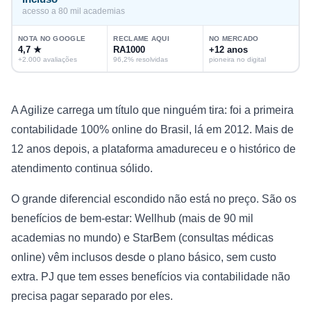
acesso a 80 mil academias
NOTA NO GOOGLE
RECLAME AQUI
NO MERCADO
4,7 ★
RA1000
+12 anos
+2.000 avaliações
96,2% resolvidas
pioneira no digital
A Agilize carrega um título que ninguém tira: foi a primeira
contabilidade 100% online do Brasil, lá em 2012. Mais de
12 anos depois, a plataforma amadureceu e o histórico de
atendimento continua sólido.
O grande diferencial escondido não está no preço. São os
benefícios de bem-estar: Wellhub (mais de 90 mil
academias no mundo) e StarBem (consultas médicas
online) vêm inclusos desde o plano básico, sem custo
extra. PJ que tem esses benefícios via contabilidade não
precisa pagar separado por eles.