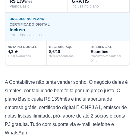
R$ 139
GRÁTIS
/mês
Plano Basic
inclusa no plano
INCLUSO NO PLANO
CERTIFICADO DIGITAL
Incluso
em todos os planos
NOTA NO GOOGLE
RECLAME AQUI
DIFERENCIAL
4,3 ★
8,6/10
Reuniões
+300 avaliações
92% respondidas
trimestrais c/ contador
(Pro)
A Contabilivre não tenta vender sonho. O negócio deles é
simples: contabilidade bem feita por um preço justo. O
plano Basic custa R$ 139/mês e inclui abertura de
empresa grátis, certificado digital E-CNPJ A1, emissor de
notas fiscais ilimitado, pró-labore de até 2 sócios e conta
PJ gratuita. Tudo com suporte via e-mail, telefone e
WhatsApp.