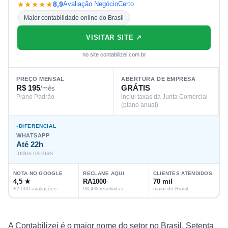
★★★★★
8,9
Avaliação NegócioCerto
Maior contabilidade online do Brasil
VISITAR SITE ↗
no site contabilizei.com.br
PREÇO MENSAL
ABERTURA DE EMPRESA
R$ 195
GRÁTIS
/mês
Plano Padrão
inclui taxas da Junta Comercial
(plano anual)
DIFERENCIAL
WHATSAPP
Até 22h
todos os dias
NOTA NO GOOGLE
RECLAME AQUI
CLIENTES ATENDIDOS
4,5 ★
RA1000
70 mil
+2.000 avaliações
93,4% resolvidas
maior do Brasil
A Contabilizei é o maior nome do setor no Brasil. Setenta