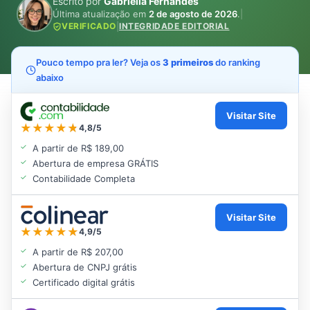
Escrito por
Gabriella Fernandes
Última atualização em
2 de agosto de 2026
.
|
VERIFICADO
|
INTEGRIDADE EDITORIAL
Pouco tempo pra ler? Veja os
3 primeiros
do ranking
abaixo
Visitar Site
★
★
★
★
★
★
4,8/5
A partir de R$ 189,00
Abertura de empresa GRÁTIS
Contabilidade Completa
Visitar Site
★
★
★
★
★
★
4,9/5
A partir de R$ 207,00
Abertura de CNPJ grátis
Certificado digital grátis