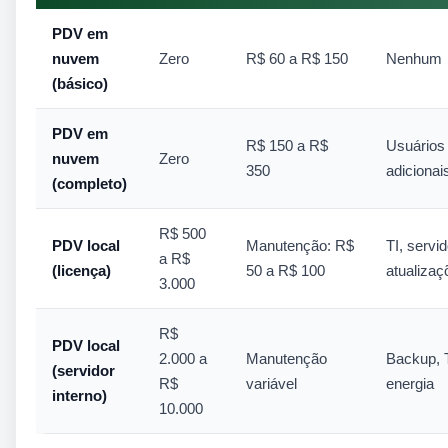
PDV em
nuvem
Zero
R$ 60 a R$ 150
Nenhum
(básico)
PDV em
R$ 150 a R$
Usuários
nuvem
Zero
350
adicionai
(completo)
R$ 500
PDV local
Manutenção: R$
TI, servid
a R$
(licença)
50 a R$ 100
atualizaç
3.000
R$
PDV local
2.000 a
Manutenção
Backup, T
(servidor
R$
variável
energia
interno)
10.000