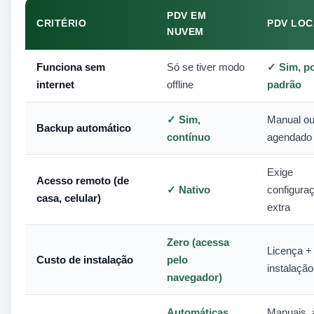
PDV EM
CRITÉRIO
PDV LOC
NUVEM
Funciona sem
Só se tiver modo
✓ Sim, p
internet
offline
padrão
✓ Sim,
Manual o
Backup automático
contínuo
agendado
Exige
Acesso remoto (de
✓ Nativo
configura
casa, celular)
extra
Zero (acessa
Licença +
Custo de instalação
pelo
instalação
navegador)
Automáticas,
Manuais, 